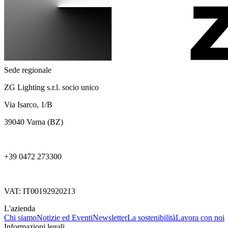
Sede regionale
ZG Lighting s.r.l. socio unico
Via Isarco, 1/B
39040 Varna (BZ)
+39 0472 273300
VAT: IT00192920213
L'azienda
Chi siamo
Notizie ed Eventi
Newsletter
La sostenibilità
Lavora con noi
Informazioni legali