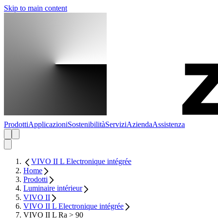
Skip to main content
Prodotti
Applicazioni
Sostenibilità
Servizi
Azienda
Assistenza
VIVO II L Electronique intégrée
Home
Prodotti
Luminaire intérieur
VIVO II
VIVO II L Electronique intégrée
VIVO II L Ra > 90