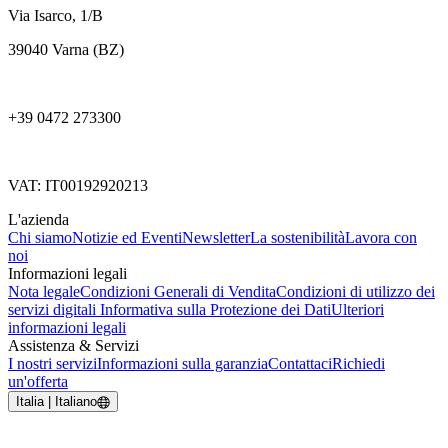
Via Isarco, 1/B
39040 Varna (BZ)
+39 0472 273300
VAT: IT00192920213
L'azienda
Chi siamo
Notizie ed Eventi
Newsletter
La sostenibilità
Lavora con
noi
Informazioni legali
Nota legale
Condizioni Generali di Vendita
Condizioni di utilizzo dei
servizi digitali
Informativa sulla Protezione dei Dati
Ulteriori
informazioni legali
Assistenza & Servizi
I nostri servizi
Informazioni sulla garanzia
Contattaci
Richiedi
un'offerta
Italia | Italiano