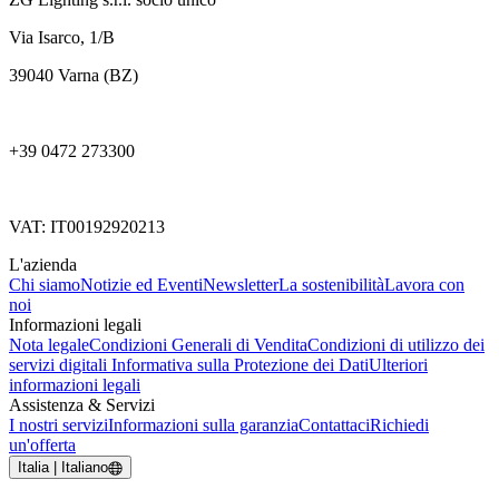
Via Isarco, 1/B
39040 Varna (BZ)
+39 0472 273300
VAT: IT00192920213
L'azienda
Chi siamo
Notizie ed Eventi
Newsletter
La sostenibilità
Lavora con
noi
Informazioni legali
Nota legale
Condizioni Generali di Vendita
Condizioni di utilizzo dei
servizi digitali
Informativa sulla Protezione dei Dati
Ulteriori
informazioni legali
Assistenza & Servizi
I nostri servizi
Informazioni sulla garanzia
Contattaci
Richiedi
un'offerta
Italia | Italiano