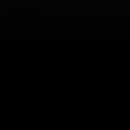
VAT: IT00192920213
L'azienda
Chi siamo
Notizie ed Eventi
Newsletter
La sostenibilità
Lavora con
noi
Informazioni legali
Nota legale
Condizioni Generali di Vendita
Condizioni di utilizzo dei
servizi digitali
Informativa sulla Protezione dei Dati
Ulteriori
informazioni legali
Assistenza & Servizi
I nostri servizi
Informazioni sulla garanzia
Contattaci
Richiedi
un'offerta
Italia | Italiano