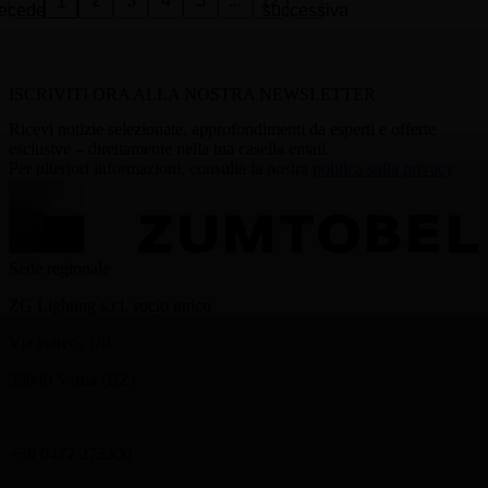
2
3
4
5
...
12
1
ecedente
successiva
ISCRIVITI ORA ALLA NOSTRA NEWSLETTER
Ricevi notizie selezionate, approfondimenti da esperti e offerte
esclusive – direttamente nella tua casella email.
Per ulteriori informazioni, consulta la nostra
politica sulla privacy
Sede regionale
ZG Lighting s.r.l. socio unico
Via Isarco, 1/B
39040 Varna (BZ)
+39 0472 273300