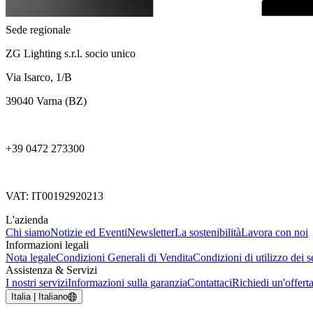
Sede regionale
ZG Lighting s.r.l. socio unico
Via Isarco, 1/B
39040 Varna (BZ)
+39 0472 273300
VAT: IT00192920213
L'azienda
Chi siamo
Notizie ed Eventi
Newsletter
La sostenibilità
Lavora con noi
Informazioni legali
Nota legale
Condizioni Generali di Vendita
Condizioni di utilizzo dei se
Assistenza & Servizi
I nostri servizi
Informazioni sulla garanzia
Contattaci
Richiedi un'offert
Italia | Italiano