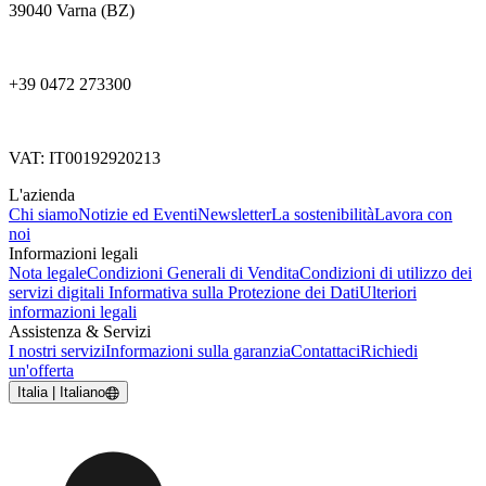
39040 Varna (BZ)
+39 0472 273300
VAT: IT00192920213
L'azienda
Chi siamo
Notizie ed Eventi
Newsletter
La sostenibilità
Lavora con
noi
Informazioni legali
Nota legale
Condizioni Generali di Vendita
Condizioni di utilizzo dei
servizi digitali
Informativa sulla Protezione dei Dati
Ulteriori
informazioni legali
Assistenza & Servizi
I nostri servizi
Informazioni sulla garanzia
Contattaci
Richiedi
un'offerta
Italia | Italiano