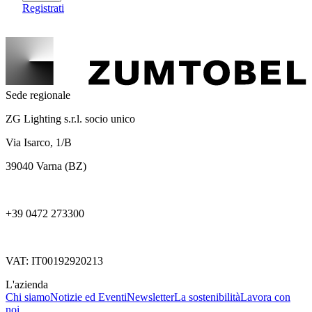
Registrati
Sede regionale
ZG Lighting s.r.l. socio unico
Via Isarco, 1/B
39040 Varna (BZ)
+39 0472 273300
VAT: IT00192920213
L'azienda
Chi siamo
Notizie ed Eventi
Newsletter
La sostenibilità
Lavora con
noi