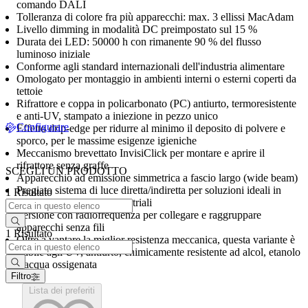
comando DALI
Tolleranza di colore fra più apparecchi: max. 3 ellissi MacAdam
Livello dimming in modalità DC preimpostato sul 15 %
Durata dei LED: 50000 h con rimanente 90 % del flusso
luminoso iniziale
Conforme agli standard internazionali dell'industria alimentare
Omologato per montaggio in ambienti interni o esterni coperti da
tettoie
Rifrattore e coppa in policarbonato (PC) antiurto, termoresistente
e anti-UV, stampato a iniezione in pezzo unico
Configurare
Effetto drip-edge per ridurre al minimo il deposito di polvere e
sporco, per le massime esigenze igieniche
Meccanismo brevettato InvisiClick per montare e aprire il
rifrattore senza graffe
SCEGLI UN PRODOTTO
Apparecchio ad emissione simmetrica a fascio largo (wide beam)
Pregiato sistema di luce diretta/indiretta per soluzioni ideali in
1 Risultato
parcheggi e ambienti industriali
Versione con radiofrequenza per collegare e raggruppare
apparecchi senza fili
1 Risultato
Oltre a vantare la miglior resistenza meccanica, questa variante è
stabile agli UV, antiurto, chimicamente resistente ad alcol, etanolo
e acqua ossigenata
Filtro
Lista dei preferiti