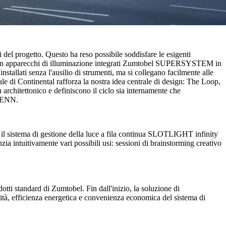
 del progetto. Questo ha reso possibile soddisfare le esigenti
e, con apparecchi di illuminazione integrati Zumtobel SUPERSYSTEM in
installati senza l'ausilio di strumenti, ma si collegano facilmente alle
rale di Continental rafforza la nostra idea centrale di design: The Loop,
n architettonico e definiscono il ciclo sia internamente che
 HENN.
are il sistema di gestione della luce a fila continua SLOTLIGHT infinity
ia intuitivamente vari possibili usi: sessioni di brainstorming creativo
le varie aree di utilizzo, favorisce l'orientamento e migliora l'effetto
linee di luce diventano il marchio di fabbrica degli ambienti di lavoro.
otti standard di Zumtobel. Fin dall'inizio, la soluzione di
ilità, efficienza energetica e convenienza economica del sistema di
 tutti gli edifici dell'ensemble Continental, creando così un
progetto ci ha permesso di ampliare specificamente la gamma di