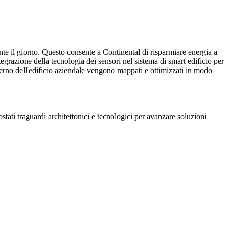
tenibile ed efficiente dal punto di vista energetico, sviluppato
rante il giorno. Questo consente a Continental di risparmiare energia a
grazione della tecnologia dei sensori nel sistema di smart edificio per
nterno dell'edificio aziendale vengono mappati e ottimizzati in modo
l'efficienza", afferma Tilo Meier, Project Lead presso Zumtobel La
sualizzata digitalmente tramite la piattaforma, permettendo
one intelligente di tecnologia di illuminazione e sensori."
tati traguardi architettonici e tecnologici per avanzare soluzioni