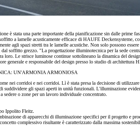
e è stata una parte importante della pianificazione sin dalle prime fasi
io del soffitto a lamelle acusticamente efficace di HAUFE Deckensystem
amente agli spazi stretti tra le lamelle acustiche. Non solo possono essere 
ni dal soffitto grezzo. "La progettazione illuminotecnica per la sede cent
 tra loro. Le strisce luminose continue sottolineano la dinamica del desig
ore generale e responsabile del design presso lo studio di architettura
NICA: UN'ARMONIA ARMONIOSA
come nei corridoi e nei corridoi. Lì è stata presa la decisione di utilizz
 suddividere gli spazi aperti in unità funzionali. L'illuminazione evidenz
i a sedere o zone per un lavoro individuale concentrato.
aspetto sicuro e memorabile. Un'illuminazione ben pianificata differenzia 
osa diventa un elemento distintivo per i percorsi pedonali, e le eleganti 
o Ippolito Fleitz.
mbinazione di apparecchi di illuminazione specifici per il progetto e prod
Il concetto complessivo risultante è caratterizzato dalla massima sostenib
tinue SLOTLIGHT infinity slim per creare un elemento di collegamento tra
ttista illuminotecnico e managing partner di a·g Licht Inoltre, questo 