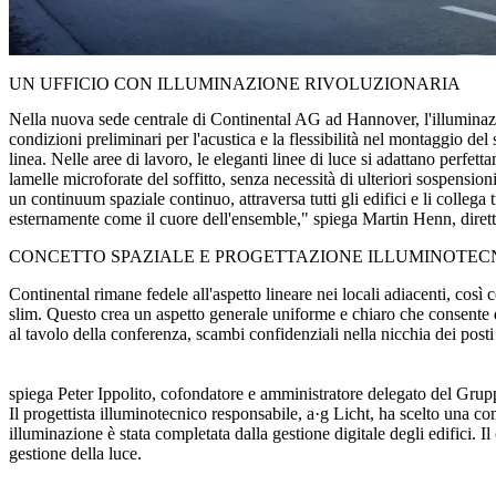
UN UFFICIO CON ILLUMINAZIONE RIVOLUZIONARIA
Nella nuova sede centrale di Continental AG ad Hannover, l'illuminazion
condizioni preliminari per l'acustica e la flessibilità nel montagg
linea. Nelle aree di lavoro, le eleganti linee di luce si adattano perfett
lamelle microforate del soffitto, senza necessità di ulteriori sospensio
un continuum spaziale continuo, attraversa tutti gli edifici e li collega
esternamente come il cuore dell'ensemble," spiega Martin Henn, dirett
CONCETTO SPAZIALE E PROGETTAZIONE ILLUMINOTEC
Continental rimane fedele all'aspetto lineare nei locali adiacenti, così 
slim. Questo crea un aspetto generale uniforme e chiaro che consente di
al tavolo della conferenza, scambi confidenziali nella nicchia dei post
"L'obiettivo del nostro design per gli ambienti di lavoro era creare un 
spaziale e l'identità delle singole località. Ad esempio, una gola lumin
spiega Peter Ippolito, cofondatore e amministratore delegato del Grupp
Il progettista illuminotecnico responsabile, a·g Licht, ha scelto una co
illuminazione è stata completata dalla gestione digitale degli edifici. 
gestione della luce.
"Da un lato, abbiamo utilizzato il sistema di illuminazione a file con
ancoraggio visivo per l'aspetto esterno", afferma Daniel Walden, proge