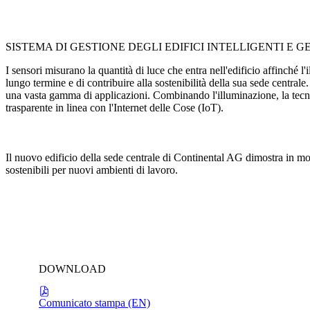
prodotti SUPERSYSTEM con una variante 'inline'. Questa non è una solu
individualmente per il cliente.
SISTEMA DI GESTIONE DEGLI EDIFICI INTELLIGENTI E G
I sensori misurano la quantità di luce che entra nell'edificio affinché 
lungo termine e di contribuire alla sostenibilità della sua sede centr
una vasta gamma di applicazioni. Combinando l'illuminazione, la tecnolo
trasparente in linea con l'Internet delle Cose (IoT).
"L'infrastruttura di illuminazione Zumtobel consente alla piattaforma 
comunicazione avviene attraverso una fitta rete mesh all'interno dell'e
un'ottimizzazione a lungo termine degli spazi. Anche domande come "È n
Il nuovo edificio della sede centrale di Continental AG dimostra in mod
sostenibili per nuovi ambienti di lavoro.
DOWNLOAD
Comunicato stampa (EN)