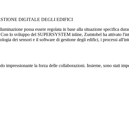
zione di illuminazione da catalogo, ma un concetto particolarmente sos
ESTIONE DIGITALE DEGLI EDIFICI
l'illuminazione possa essere regolata in base alla situazione specifica du
ale. Con lo sviluppo del SUPERSYSTEM inline, Zumtobel ha attivato l'inte
gia dei sensori e il software di gestione degli edifici, i processi all'i
di gestione degli edifici di recuperare dati sul consumo energetico e sul
dificio. "L'occupazione delle sale di formazione e riunioni può essere vi
ecessario pulire un locale?" può essere risolta attraverso la combinazi
o impressionante la forza delle collaborazioni. Insieme, sono stati impos