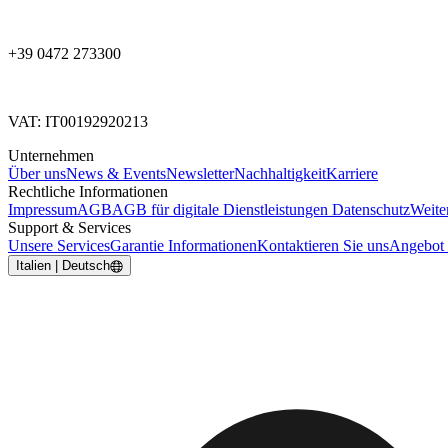
+39 0472 273300
VAT: IT00192920213
Unternehmen
Über uns
News & Events
Newsletter
Nachhaltigkeit
Karriere
Rechtliche Informationen
Impressum
AGB
AGB für digitale Dienstleistungen
Datenschutz
Weite
Support & Services
Unsere Services
Garantie Informationen
Kontaktieren Sie uns
Angebot 
Italien | Deutsch