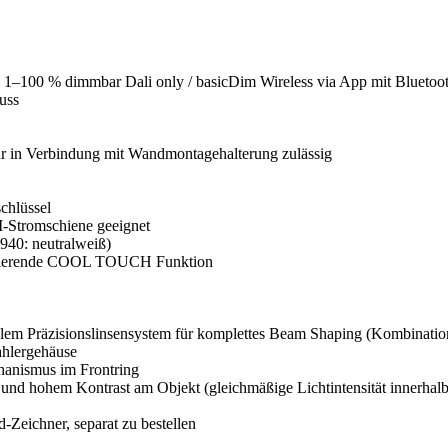
 1–100 % dimmbar Dali only / basicDim Wireless via App mit Blueto
uss
r in Verbindung mit Wandmontagehalterung zulässig
chlüssel
-Stromschiene geeignet
40: neutralweiß)
sultierende COOL TOUCH Funktion
blem Präzisionslinsensystem für komplettes Beam Shaping (Kombinati
ahlergehäuse
chanismus im Frontring
 und hohem Kontrast am Objekt (gleichmäßige Lichtintensität innerhalb
-Zeichner, separat zu bestellen