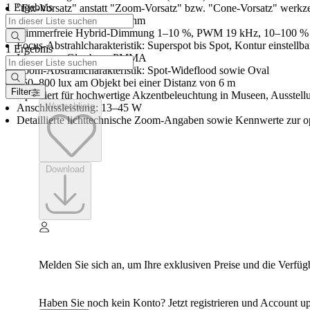
1 Ergebnis
"Fix-Vorsatz" anstatt "Zoom-Vorsatz" bzw. "Cone-Vorsatz" werkze
Spektralbereich: 380–780 nm
Flimmerfreie Hybrid-Dimmung 1–10 %, PWM 19 kHz, 10–100 %
Focus-Abstrahlcharakteristik: Superspot bis Spot, Kontur einstellba
1 Ergebnis
Linsen aus Glas bzw. PMMA
Zoom-Abstrahlcharakteristik: Spot-Wideflood sowie Oval
150–800 lux am Objekt bei einer Distanz von 6 m
Filter
Optimiert für hochwertige Akzentbeleuchtung in Museen, Ausstel
Wunschliste
Anschlussleistung: 13–45 W
Detaillierte lichttechnische Zoom-Angaben sowie Kennwerte zur 
Download
Melden Sie sich an, um Ihre exklusiven Preise und die Verfüg
Haben Sie noch kein Konto? Jetzt registrieren und Account up