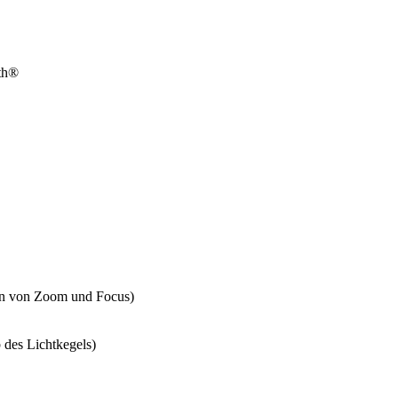
oth®
on von Zoom und Focus)
 des Lichtkegels)