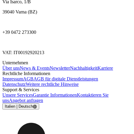
Via Isarco, 1/B
39040 Varna (BZ)
+39 0472 273300
VAT: IT00192920213
Unternehmen
Über uns
News & Events
Newsletter
Nachhaltigkeit
Karriere
Rechtliche Informationen
Impressum
AGB
AGB für digitale Dienstleistungen
Datenschutz
Weitere rechtliche Hinweise
Support & Services
Unsere Services
Garantie Informationen
Kontaktieren Sie
uns
Angebot anfragen
Italien | Deutsch