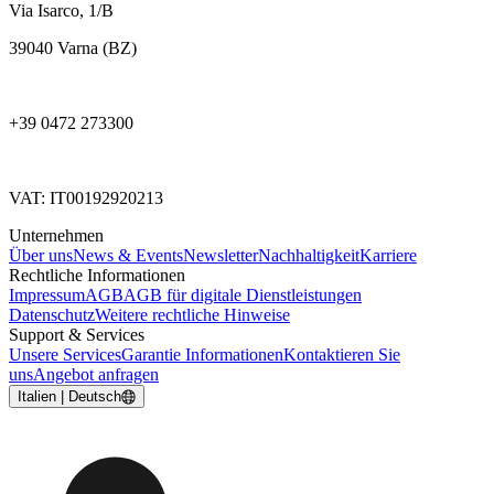
Via Isarco, 1/B
39040 Varna (BZ)
+39 0472 273300
VAT: IT00192920213
Unternehmen
Über uns
News & Events
Newsletter
Nachhaltigkeit
Karriere
Rechtliche Informationen
Impressum
AGB
AGB für digitale Dienstleistungen
Datenschutz
Weitere rechtliche Hinweise
Support & Services
Unsere Services
Garantie Informationen
Kontaktieren Sie
uns
Angebot anfragen
Italien | Deutsch