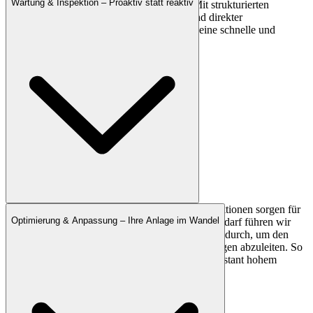
Wartung & Inspektion – Proaktiv statt reaktiv
unser Support-Team steht Ihnen zur Seite. Mit strukturierten
Serviceprozessen, erfahrenen Technikern und direkter
Ansprechpartner-Unterstützung sichern wir eine schnelle und
kompetente Reaktion.
Regelmäßige Wartungszyklen und visuelle Inspektionen sorgen für
Optimierung & Anpassung – Ihre Anlage im Wandel
einen störungsfreien und sicheren Betrieb. Bei Bedarf führen wir
Messungen der Lichtstärke und Systemparameter durch, um den
Zustand der Anlage zu bewerten und Optimierungen abzuleiten. So
bleibt die Performance Ihrer Beleuchtung auf konstant hohem
Niveau.