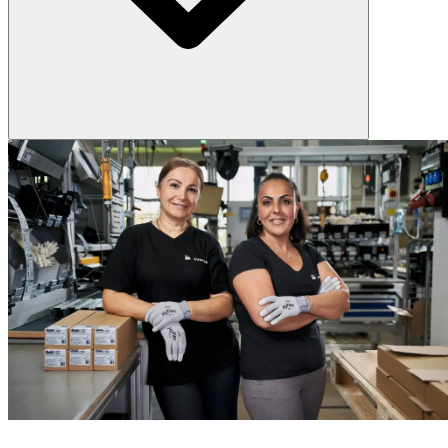
Im Rahmen unserer Inspektionsleistungen bieten wir präzise
Messungen der Lichtstärke vor Ort. Damit lassen sich nicht nur Soll-
Ist-Vergleiche durchführen, sondern auch der Einfluss von
Verschmutzung oder Alterung bewerten. Das Ergebnis: verlässliche
Daten als Entscheidungsgrundlage für Optimierungen, Wartung
oder einen Austausch.
WARUM ZUMTOBEL & THORN?