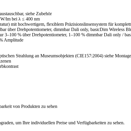
austauschbar, siehe Zubehör
μW/lm bei λ ≤ 400 nm
ratur) mit hochwertigem, flexiblem Präzisionslinsensystem für komp
bar über Drehpotentiometer, dimmbar Dali only, basicDim Wireless B
ur 3–100 % über Drehpotentiometer, 1–100 % dimmbar Dali only / bas
% Amplitude
optischen Strahlung an Museumsobjekten (CIE157:2004) siehe Montage
Szenen
rbkontrast
barkeit von Produkten zu sehen
graden, um Ihre individuellen Preise und Verfügbarkeiten zu sehen.