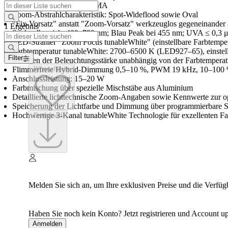
Linsen aus Glas bzw. PMMA
Zoom-Abstrahlcharakteristik: Spot-Wideflood sowie Oval
"Fix-Vorsatz" anstatt "Zoom-Vorsatz" werkzeuglos gegeneinander 
1 Ergebnis
Spektralbereich: 400–780 nm; Blau Peak bei 455 nm; UVA ≤ 0,3 
LED-Strahler "Zoom Focus tunableWhite" (einstellbare Farbtempe
Farbtemperatur tunableWhite: 2700–6500 K (LED927–65), einstell
Filter
Dimmen der Beleuchtungsstärke unabhängig von der Farbtemperat
Wunschliste
Flimmerfreie Hybrid-Dimmung 0,5–10 %, PWM 19 kHz, 10–100 
Anschlussleistung: 15–20 W
Farbmischung über spezielle Mischstäbe aus Aluminium
Detaillierte lichttechnische Zoom-Angaben sowie Kennwerte zur 
Speicherung der Lichtfarbe und Dimmung über programmierbare 
Hochwertige 3-Kanal tunableWhite Technologie für exzellenten Fa
Download
Melden Sie sich an, um Ihre exklusiven Preise und die Verfüg
Haben Sie noch kein Konto? Jetzt registrieren und Account up
Anmelden