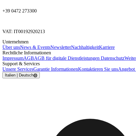
+39 0472 273300
VAT: IT00192920213
Unternehmen
Über uns
News & Events
Newsletter
Nachhaltigkeit
Karriere
Rechtliche Informationen
Impressum
AGB
AGB für digitale Dienstleistungen
Datenschutz
Weite
Support & Services
Unsere Services
Garantie Informationen
Kontaktieren Sie uns
Angebot 
Italien | Deutsch