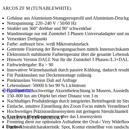
ARCOS ZF M (TUNABLEWHITE)
Gehäuse aus Aluminium-Strangpressprofil und Aluminium-Druckg
Netzspannung: 220–240 V / 50/60 Hz
Strahler um 360° drehbar und 90° schwenkbar
Wandmontage nur mit Zumtobel 3 Phasen Universaladapter und nu
Versenkter Drehpunkt
Farbe: anthrazit bzw. weiß Mikrostrukturlack
Getrennte Fixierung der Bewegungsachsen mittels Innensechskants
Elektronisch stabilisierte Farbtemperatur über die gesamte Lebensd
Hinweis Version DALI: Nur für die Zumtobel 3 Phasen-/L3+DALI
Farbwiedergabe: Ra > 90
Innovativer Wärmehaushalt durch passive Kühlung, dadurch re
Für Punktauslass nur Deckenmontage zulässig
Punktauslass Version Dali auf Anfrage
Lebensdauer: 50000 h bei 90 % Lichtstrom
Konfigurieren
Optimiert für hochwertige Akzentbeleuchtung in Museen, Ausstel
150–800 lux am Objekt bei einer Distanz von 3 m
Nachhaltiges Produktdesign durch integriertes Betriebsgerät im Str
Einfache, intuitive Einstellung des Zoom Focus mittels Verstellme
Hochwertiges Präzisionslinsensystem mit geringem Streulichtanteil
Exzellente Blendbegrenzung über das Linsensystem
WÄHLEN SIE EIN PRODUKT
Frontring dient zur optionalen Aufnahme der Oval-/ Very Wideflood
1 Ergebnis
Focus-Abstrahlcharakteristik: Spot, Kontur einstellbar von randschar