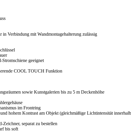
uss
r in Verbindung mit Wandmontagehalterung zulässig
chlüssel
auer
-Stromschiene geeignet
sultierende COOL TOUCH Funktion
lungsräumen sowie Kunstgalerien bis zu 5 m Deckenhöhe
ahlergehäuse
chanismus im Frontring
 und hohem Kontrast am Objekt (gleichmäßige Lichtintensität innerhalb
-Zeichner, separat zu bestellen
f bis soft