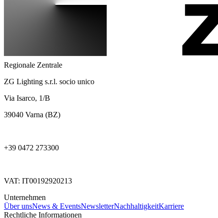
Regionale Zentrale
ZG Lighting s.r.l. socio unico
Via Isarco, 1/B
39040 Varna (BZ)
+39 0472 273300
VAT: IT00192920213
Unternehmen
Über uns
News & Events
Newsletter
Nachhaltigkeit
Karriere
Rechtliche Informationen