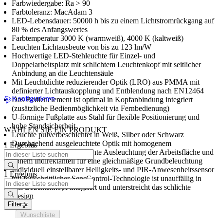
Farbwiedergabe: Ra > 90
Farbtoleranz: MacAdam 3
LED-Lebensdauer: 50000 h bis zu einem Lichtstromrückgang auf
80 % des Anfangswertes
Farbtemperatur 3000 K (warmweiß), 4000 K (kaltweiß)
Leuchten Lichtausbeute von bis zu 123 lm/W
Hochwertige LED-Stehleuchte für Einzel- und
Doppelarbeitsplatz mit schlichtem Leuchtenkopf mit seitlicher
Anbindung an die Leuchtensäule
Mit Leuchtdichte reduzierender Optik (LRO) aus PMMA mit
definierter Lichtauskopplung und Entblendung nach EN12464
Konfigurieren
Das Bedienelement ist optimal in Kopfanbindung integriert
(zusätzliche Bedienmöglichkeit via Fernbedienung)
U-förmige Fußplatte aus Stahl für flexible Positionierung und
hohe Standsicherheit
WÄHLEN SIE EIN PRODUKT
Leuchte pulverbeschichtet in Weiß, Silber oder Schwarz
Durchgehend ausgeleuchtete Optik mit homogenem
1 Ergebnis
Direktlichtanteil für effiziente Ausleuchtung der Arbeitsfläche und
hohem Indirektanteil für eine gleichmäßige Grundbeleuchtung
Individuell einstellbarer Helligkeits- und PIR-Anwesenheitssensor
1 Ergebnis
mit fortschrittlicher SensControl-Technologie ist unauffällig in
den Leuchtenkopf integriert und unterstreicht das schlichte
Design
Filter
Wunschliste