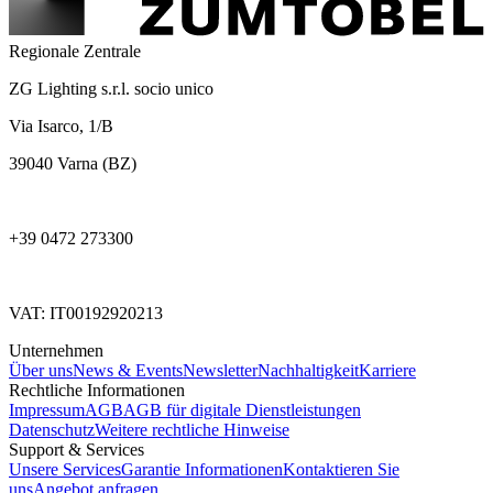
Regionale Zentrale
ZG Lighting s.r.l. socio unico
Via Isarco, 1/B
39040 Varna (BZ)
+39 0472 273300
VAT: IT00192920213
Unternehmen
Über uns
News & Events
Newsletter
Nachhaltigkeit
Karriere
Rechtliche Informationen
Impressum
AGB
AGB für digitale Dienstleistungen
Datenschutz
Weitere rechtliche Hinweise
Support & Services
Unsere Services
Garantie Informationen
Kontaktieren Sie
uns
Angebot anfragen