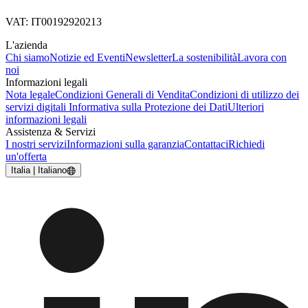
VAT: IT00192920213
L'azienda
Chi siamo
Notizie ed Eventi
Newsletter
La sostenibilità
Lavora con
noi
Informazioni legali
Nota legale
Condizioni Generali di Vendita
Condizioni di utilizzo dei
servizi digitali
Informativa sulla Protezione dei Dati
Ulteriori
informazioni legali
Assistenza & Servizi
I nostri servizi
Informazioni sulla garanzia
Contattaci
Richiedi
un'offerta
Italia | Italiano