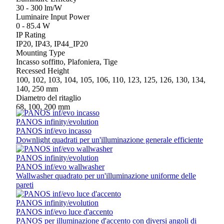
30 - 300 lm/W
Luminaire Input Power
0 - 85.4 W
IP Rating
IP20, IP43, IP44_IP20
Mounting Type
Incasso soffitto, Plafoniera, Tige
Recessed Height
100, 102, 103, 104, 105, 106, 110, 123, 125, 126, 130, 134,
140, 250 mm
Diametro del ritaglio
68, 100, 200 mm
PANOS infinity/evolution
PANOS inf/evo incasso
Downlight quadrati per un'illuminazione generale efficiente
PANOS infinity/evolution
PANOS inf/evo wallwasher
Wallwasher quadrato per un'illuminazione uniforme delle
pareti
PANOS infinity/evolution
PANOS inf/evo luce d'accento
PANOS per illuminazione d'accento con diversi angoli di