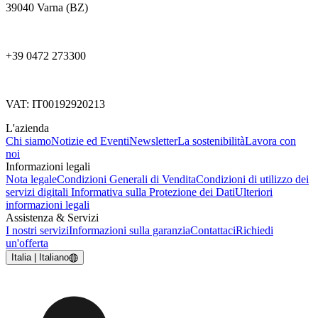
39040 Varna (BZ)
+39 0472 273300
VAT: IT00192920213
L'azienda
Chi siamo
Notizie ed Eventi
Newsletter
La sostenibilità
Lavora con
noi
Informazioni legali
Nota legale
Condizioni Generali di Vendita
Condizioni di utilizzo dei
servizi digitali
Informativa sulla Protezione dei Dati
Ulteriori
informazioni legali
Assistenza & Servizi
I nostri servizi
Informazioni sulla garanzia
Contattaci
Richiedi
un'offerta
Italia | Italiano