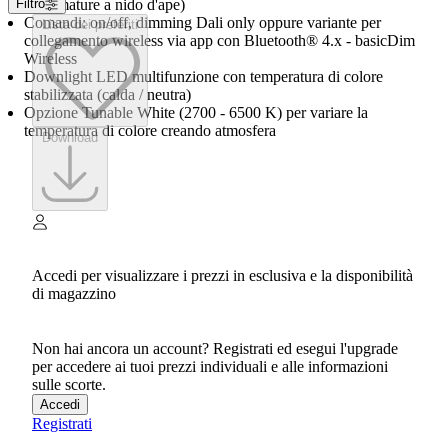
schermature a nido d'ape)
Filtro
Comandi: on/off, dimming Dali only oppure variante per
Lista dei preferiti
collegamento wireless via app con Bluetooth® 4.x - basicDim
Wireless
Downlight LED multifunzione con temperatura di colore
stabilizzata (calda / neutra)
Opzione Tunable White (2700 - 6500 K) per variare la
temperatura di colore creando atmosfera
Download
Accedi per visualizzare i prezzi in esclusiva e la disponibilità
di magazzino
Non hai ancora un account? Registrati ed esegui l'upgrade
per accedere ai tuoi prezzi individuali e alle informazioni
sulle scorte.
Accedi
Registrati