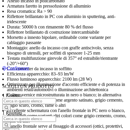
Anello incasso in policarbonato
Armatura faretto in pressofusione di alluminio
Resa cromatica: Ra > 90
Riflettore brillantato in PC con alluminio in sputtering, anti-
iridescente
Durata: 50000 h con rimanente 80 % del flusso
Riflettore brillantato di costruzione intercambiabile
Morsetto a innesto bipolare, ordinabile come variante per
cablaggio passante
Montaggio: anello da incasso con graffe antiscivolo, senza
bisogno di utensili, per soffitti di spessore 1-25 mm
Testata multifunzione girevole di 357° ed estraibile/rientrante
(-20°/+60°)
Configurare
Con converter da incasso in soffitto
Efficienza apparecchio: 83–93 lm/W
Flusso luminoso apparecchio: 2100 lm (28 W)
Ottimizzato per illuminazione d'accento efficiente e di potenza in
SCEGLI UN PRODOTTO
ambienti retail/automotivi o illuminazione architettonica
Colore: vernice microstrutturata in nero o bianco; in alternativa
1 Risultato
sono possibili altri colori come argento satinato, grigio cemento,
grigio scuro, cromo, rame o altri
Eccellente schermatura con l'anello frontale in PC nero o bianco,
1 Risultato
disponibili come varianti altri colori come grigio cemento, cromo,
rame ed altri
L'anello frontale serve al fissaggio di accessori (ottici, protettivi,