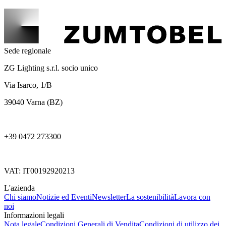
Sede regionale
ZG Lighting s.r.l. socio unico
Via Isarco, 1/B
39040 Varna (BZ)
+39 0472 273300
VAT: IT00192920213
L'azienda
Chi siamo
Notizie ed Eventi
Newsletter
La sostenibilità
Lavora con
noi
Informazioni legali
Nota legale
Condizioni Generali di Vendita
Condizioni di utilizzo dei