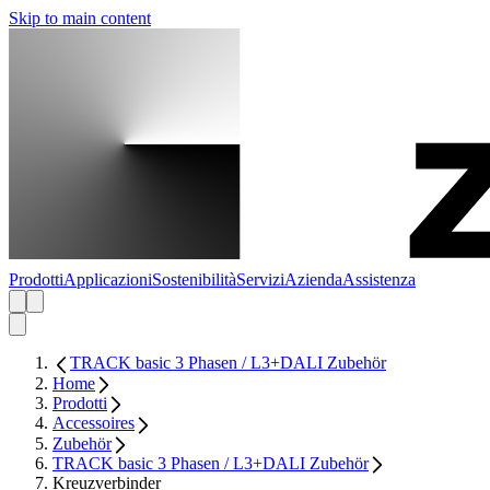
Skip to main content
Prodotti
Applicazioni
Sostenibilità
Servizi
Azienda
Assistenza
TRACK basic 3 Phasen / L3+DALI Zubehör
Home
Prodotti
Accessoires
Zubehör
TRACK basic 3 Phasen / L3+DALI Zubehör
Kreuzverbinder