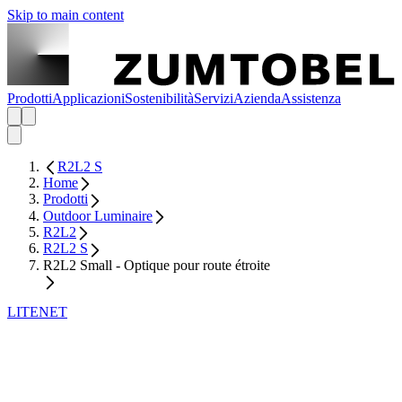
Skip to main content
Prodotti
Applicazioni
Sostenibilità
Servizi
Azienda
Assistenza
R2L2 S
Home
Prodotti
Outdoor Luminaire
R2L2
R2L2 S
R2L2 Small - Optique pour route étroite
LITENET