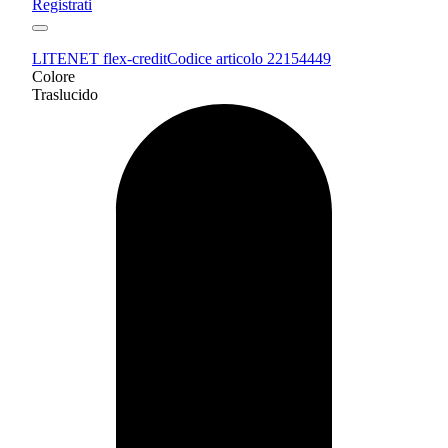
Registrati
LITENET flex-credit
Codice articolo 22154449
Colore
Traslucido