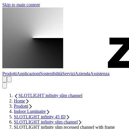
Skip to main content
Prodotti
Applicazioni
Sostenibilità
Servizi
Azienda
Assistenza
SLOTLIGHT infinity slim channel
Home
Prodotti
Indoor Luminaire
SLOTLIGHT infinity 45 ID
SLOTLIGHT infinity slim channel
SLOTLIGHT infinity slim recessed channel with frame