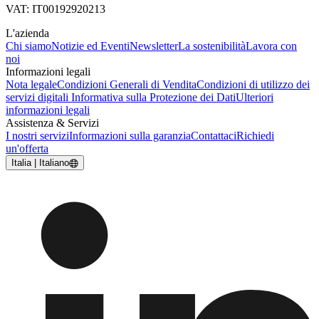
VAT: IT00192920213
L'azienda
Chi siamo
Notizie ed Eventi
Newsletter
La sostenibilità
Lavora con
noi
Informazioni legali
Nota legale
Condizioni Generali di Vendita
Condizioni di utilizzo dei
servizi digitali
Informativa sulla Protezione dei Dati
Ulteriori
informazioni legali
Assistenza & Servizi
I nostri servizi
Informazioni sulla garanzia
Contattaci
Richiedi
un'offerta
Italia | Italiano