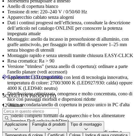
Morsettiera pentapolare a innesto
Anello di copertura bianco
Tensione di rete: 220–240 V / 0/50/60 Hz
Apparecchio cablato senza alogeni
Dati i continui progressi nell’efficienza, consultate la descrizione
dell’articolo nel catalogo ONLINE per conoscere la potenza
impegnata attuale
Montaggio: anello da incasso in pressofusione di alluminio, con
graffe antiscivolo, per fissaggio in soffitti di spessore 1–25 mm
senza bisogno di utensili
Montaggio rapido e senza utensili tramite chiusura EASY-CLICK
Resa cromatica: Ra > 90
Versione "trimless" (senza anello di copertura): ordinare a parte
l'anello planare (vedi accessori)
Configurare
Accessoristica
Apparecchi LED (regolabili) con lenti di tecnologia innovativa,
temperatura di colore: 2700/3000 K (LED927/930: calda) oppure
4000 K (LED940: neutra)
Distribuzione ottimizzata, omogenea e molto concentrata, cono di
SCEGLI UN PRODOTTO
luce con passaggi morbidi e dispersioni ridotte
Ottica secondaria/anello di copertura in pezzo unico in PC d'alta
12 risultati
qualità anti-UV
Modello completo formato da apparecchio e box alimentatore
(dimming Dali only/switchDim)
Applicazione
Famiglia di prodotti
Tipo di montaggio
Sistema di lenti per accenti mirati e flessibili
Pregiata unità ottica formata da piastra LED, lente di vetro e
Temperatura di colore
Certificati
Colore
Indice di resa cromatica