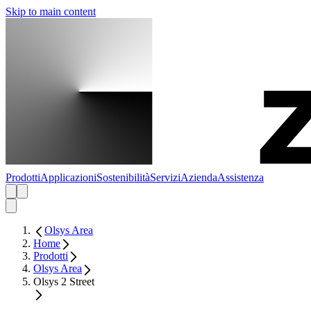
Skip to main content
Prodotti
Applicazioni
Sostenibilità
Servizi
Azienda
Assistenza
Olsys Area
Home
Prodotti
Olsys Area
Olsys 2 Street