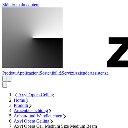
Skip to main content
Prodotti
Applicazioni
Sostenibilità
Servizi
Azienda
Assistenza
Axyl Opera Ceiling
Home
Prodotti
Außenbeleuchtung
Anbau- und Wandleuchten
Axyl Opera Ceiling
Axyl Opera Cei, Medium Size Medium Beam