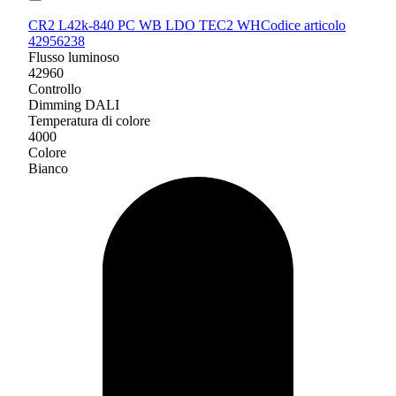
CR2 L42k-840 PC WB LDO TEC2 WH
Codice articolo
42956238
Flusso luminoso
42960
Controllo
Dimming DALI
Temperatura di colore
4000
Colore
Bianco