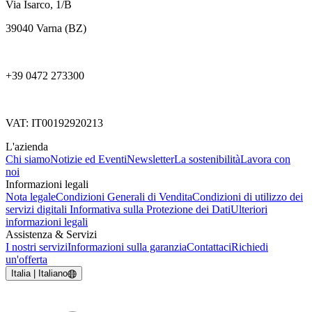
Via Isarco, 1/B
39040 Varna (BZ)
+39 0472 273300
VAT: IT00192920213
L'azienda
Chi siamo
Notizie ed Eventi
Newsletter
La sostenibilità
Lavora con
noi
Informazioni legali
Nota legale
Condizioni Generali di Vendita
Condizioni di utilizzo dei
servizi digitali
Informativa sulla Protezione dei Dati
Ulteriori
informazioni legali
Assistenza & Servizi
I nostri servizi
Informazioni sulla garanzia
Contattaci
Richiedi
un'offerta
Italia | Italiano