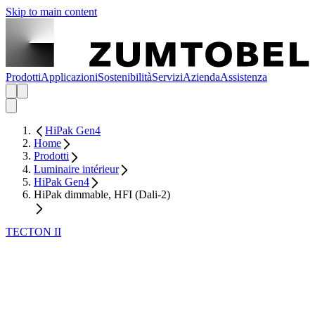
Skip to main content
Prodotti
Applicazioni
Sostenibilità
Servizi
Azienda
Assistenza
HiPak Gen4
Home
Prodotti
Luminaire intérieur
HiPak Gen4
HiPak dimmable, HFI (Dali-2)
TECTON II