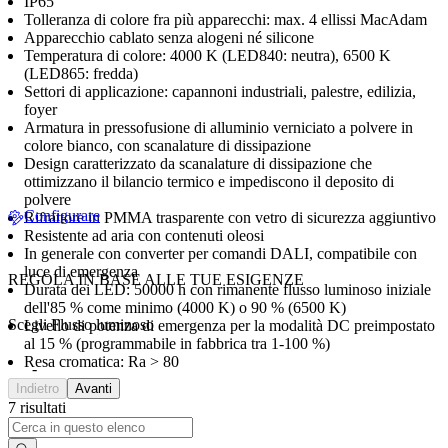
IP65
Tolleranza di colore fra più apparecchi: max. 4 ellissi MacAdam
Apparecchio cablato senza alogeni né silicone
Temperatura di colore: 4000 K (LED840: neutra), 6500 K
(LED865: fredda)
Settori di applicazione: capannoni industriali, palestre, edilizia,
foyer
Armatura in pressofusione di alluminio verniciato a polvere in
colore bianco, con scanalature di dissipazione
Design caratterizzato da scanalature di dissipazione che
ottimizzano il bilancio termico e impediscono il deposito di
polvere
Configurare
Rifrattore in PMMA trasparente con vetro di sicurezza aggiuntivo
Resistente ad aria con contenuti oleosi
In generale con converter per comandi DALI, compatibile con
luce di emergenza
REGOLA IN BASE ALLE TUE ESIGENZE
Durata dei LED: 50000 h con rimanente flusso luminoso iniziale
dell'85 % come minimo (4000 K) o 90 % (6500 K)
Scegli Flusso luminoso
Livello di potenza di emergenza per la modalità DC preimpostato
al 15 % (programmabile in fabbrica tra 1-100 %)
Resa cromatica: Ra > 80
-
Indietro
Avanti
7 risultati