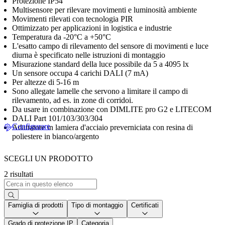
Protezione IP54
Multisensore per rilevare movimenti e luminosità ambiente
Movimenti rilevati con tecnologia PIR
Ottimizzato per applicazioni in logistica e industrie
Temperatura da -20°C a +50°C
L'esatto campo di rilevamento del sensore di movimenti e luce
diurna è specificato nelle istruzioni di montaggio
Misurazione standard della luce possibile da 5 a 4095 lx
Un sensore occupa 4 carichi DALI (7 mA)
Per altezze di 5-16 m
Sono allegate lamelle che servono a limitare il campo di
rilevamento, ad es. in zone di corridoi.
Da usare in combinazione con DIMLITE pro G2 e LITECOM
DALI Part 101/103/303/304
Configurare
Adattatore in lamiera d'acciaio preverniciata con resina di
poliestere in bianco/argento
SCEGLI UN PRODOTTO
2 risultati
Famiglia di prodotti
Tipo di montaggio
Certificati
Grado di protezione IP
Categoria