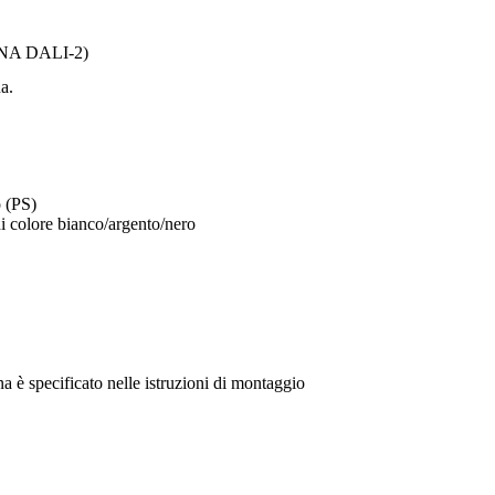
A DALI-2)
a.
o (PS)
 di colore bianco/argento/nero
a è specificato nelle istruzioni di montaggio