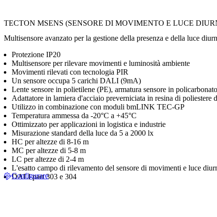
TECTON MSENS (SENSORE DI MOVIMENTO E LUCE DIURN
Multisensore avanzato per la gestione della presenza e della luce diurn
Protezione IP20
Multisensore per rilevare movimenti e luminosità ambiente
Movimenti rilevati con tecnologia PIR
Un sensore occupa 5 carichi DALI (9mA)
Lente sensore in polietilene (PE), armatura sensore in policarbonat
Adattatore in lamiera d'acciaio preverniciata in resina di poliestere
Utilizzo in combinazione con moduli bmLINK TEC-GP
Temperatura ammessa da -20°C a +45°C
Ottimizzato per applicazioni in logistica e industrie
Misurazione standard della luce da 5 a 2000 lx
HC per altezze di 8-16 m
MC per altezze di 5-8 m
LC per altezze di 2-4 m
L'esatto campo di rilevamento del sensore di movimenti e luce diurn
Configurare
DALI part 303 e 304