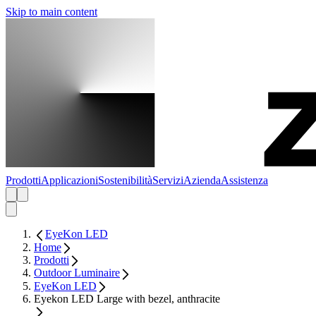
Skip to main content
Prodotti
Applicazioni
Sostenibilità
Servizi
Azienda
Assistenza
EyeKon LED
Home
Prodotti
Outdoor Luminaire
EyeKon LED
Eyekon LED Large with bezel, anthracite