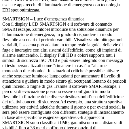
uscita e apparecchi di illuminazione di emergenza con tecnologia
ERI spot ottimizzata.
SMARTSIGN – Luce d'emergenza dinamica
Con il display LCD SMARTSIGN e il software di comando
SMARTescape, Zumtobel introduce una soluzione dinamica per
l'illuminazione di emergenza, in grado di rispondere in modo
flessibile a scenari di pericolo variabili. Visualizzando pittogrammi
variabili, il sistema può adattare in tempo reale la guida delle vie di
fuga e interagire con altri sistemi dell'edificio, come gli impianti di
allarme antincendio. Il display Full HD a colori supporta tutti i
simboli di sicurezza ISO 7010 e può essere integrato con messaggi
di testo personalizzati come "rimanere in casa" o "allarme
monossido di carbonio". In situazioni critiche è possibile attivare
anche sequenze luminose lampeggianti per aumentare il livello di
attenzione e guidare in modo sicuro gli occupanti lontano da pericoli
quali incendi o fughe di gas.Tramite il software SMARTescape, i
percorsi di evacuazione possono essere configurati in modo
flessibile in funzione delle diverse destinazioni d’uso dell’edificio e
dei relativi concetti di sicurezza.Ad esempio, una struttura sportiva
utilizzata per attività atletiche durante il giorno e per eventi sociali la
sera può essere configurata con differenti strategie di instradamento
in base alle specifiche esigenze operative.Gli apparecchi
SMARTSIGN sono classificati IP40, garantiscono una distanza di
visibilità fino a 38 metri e offrono diverse opzioni di