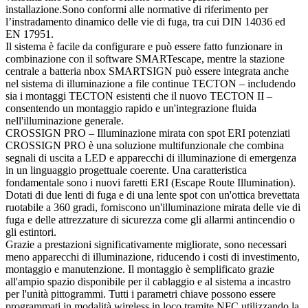
installazione.Sono conformi alle normative di riferimento per
l’instradamento dinamico delle vie di fuga, tra cui DIN 14036 ed
EN 17951.
Il sistema è facile da configurare e può essere fatto funzionare in
combinazione con il software SMARTescape, mentre la stazione
centrale a batteria nbox SMARTSIGN può essere integrata anche
nel sistema di illuminazione a file continue TECTON – includendo
sia i montaggi TECTON esistenti che il nuovo TECTON II –
consentendo un montaggio rapido e un'integrazione fluida
nell'illuminazione generale.
CROSSIGN PRO – Illuminazione mirata con spot ERI potenziati
CROSSIGN PRO è una soluzione multifunzionale che combina
segnali di uscita a LED e apparecchi di illuminazione di emergenza
in un linguaggio progettuale coerente. Una caratteristica
fondamentale sono i nuovi faretti ERI (Escape Route Illumination).
Dotati di due lenti di fuga e di una lente spot con un'ottica brevettata
ruotabile a 360 gradi, forniscono un'illuminazione mirata delle vie di
fuga e delle attrezzature di sicurezza come gli allarmi antincendio o
gli estintori.
Grazie a prestazioni significativamente migliorate, sono necessari
meno apparecchi di illuminazione, riducendo i costi di investimento,
montaggio e manutenzione. Il montaggio è semplificato grazie
all'ampio spazio disponibile per il cablaggio e al sistema a incastro
per l'unità pittogrammi. Tutti i parametri chiave possono essere
programmati in modalità wireless in loco tramite NFC utilizzando la