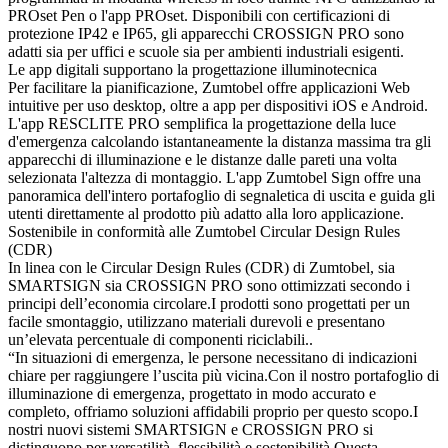
PROset Pen o l'app PROset. Disponibili con certificazioni di
protezione IP42 e IP65, gli apparecchi CROSSIGN PRO sono
adatti sia per uffici e scuole sia per ambienti industriali esigenti.
Le app digitali supportano la progettazione illuminotecnica
Per facilitare la pianificazione, Zumtobel offre applicazioni Web
intuitive per uso desktop, oltre a app per dispositivi iOS e Android.
L'app RESCLITE PRO semplifica la progettazione della luce
d'emergenza calcolando istantaneamente la distanza massima tra gli
apparecchi di illuminazione e le distanze dalle pareti una volta
selezionata l'altezza di montaggio. L'app Zumtobel Sign offre una
panoramica dell'intero portafoglio di segnaletica di uscita e guida gli
utenti direttamente al prodotto più adatto alla loro applicazione.
Sostenibile in conformità alle Zumtobel Circular Design Rules
(CDR)
In linea con le Circular Design Rules (CDR) di Zumtobel, sia
SMARTSIGN sia CROSSIGN PRO sono ottimizzati secondo i
principi dell’economia circolare.I prodotti sono progettati per un
facile smontaggio, utilizzano materiali durevoli e presentano
un’elevata percentuale di componenti riciclabili..
“In situazioni di emergenza, le persone necessitano di indicazioni
chiare per raggiungere l’uscita più vicina.Con il nostro portafoglio di
illuminazione di emergenza, progettato in modo accurato e
completo, offriamo soluzioni affidabili proprio per questo scopo.I
nostri nuovi sistemi SMARTSIGN e CROSSIGN PRO si
distinguono per versatilità, flessibilità e sostenibilità.Questa