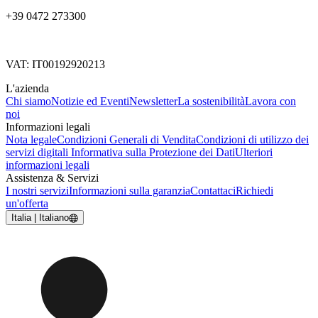
+39 0472 273300
VAT: IT00192920213
L'azienda
Chi siamo
Notizie ed Eventi
Newsletter
La sostenibilità
Lavora con
noi
Informazioni legali
Nota legale
Condizioni Generali di Vendita
Condizioni di utilizzo dei
servizi digitali
Informativa sulla Protezione dei Dati
Ulteriori
informazioni legali
Assistenza & Servizi
I nostri servizi
Informazioni sulla garanzia
Contattaci
Richiedi
un'offerta
Italia | Italiano