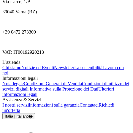
Via Isarco, 1/B
39040 Varna (BZ)
+39 0472 273300
VAT: IT00192920213
L'azienda
Chi siamo
Notizie ed Eventi
Newsletter
La sostenibilità
Lavora con
noi
Informazioni legali
Nota legale
Condizioni Generali di Vendita
Condizioni di utilizzo dei
servizi digitali
Informativa sulla Protezione dei Dati
Ulteriori
informazioni legali
Assistenza & Servizi
I nostri servizi
Informazioni sulla garanzia
Contattaci
Richiedi
un'offerta
Italia | Italiano