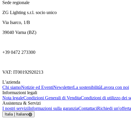
Sede regionale
ZG Lighting s.r.l. socio unico
Via Isarco, 1/B
39040 Varna (BZ)
+39 0472 273300
VAT: IT00192920213
L'azienda
Chi siamo
Notizie ed Eventi
Newsletter
La sostenibilità
Lavora con noi
Informazioni legali
Nota legale
Condizioni Generali di Vendita
Condizioni di utilizzo dei se
Assistenza & Servizi
I nostri servizi
Informazioni sulla garanzia
Contattaci
Richiedi un'offert
Italia | Italiano