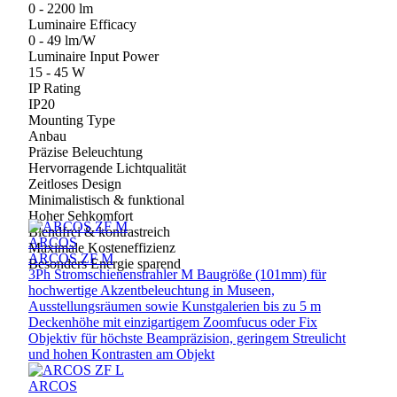
0 - 2200 lm
Luminaire Efficacy
0 - 49 lm/W
Luminaire Input Power
15 - 45 W
IP Rating
IP20
Mounting Type
Anbau
Präzise Beleuchtung
Hervorragende Lichtqualität
Zeitloses Design
Minimalistisch & funktional
Hoher Sehkomfort
Blendfrei & kontrastreich
ARCOS
Maximale Kosteneffizienz
ARCOS ZF M
Besonders Energie sparend
3Ph Stromschienenstrahler M Baugröße (101mm) für
hochwertige Akzentbeleuchtung in Museen,
Ausstellungsräumen sowie Kunstgalerien bis zu 5 m
Deckenhöhe mit einzigartigem Zoomfucus oder Fix
Objektiv für höchste Beampräzision, geringem Streulicht
und hohen Kontrasten am Objekt
ARCOS