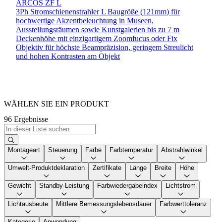
ARCOS ZF L
3Ph Stromschienenstrahler L Baugröße (121mm) für
hochwertige Akzentbeleuchtung in Museen,
Ausstellungsräumen sowie Kunstgalerien bis zu 7 m
Deckenhöhe mit einzigartigem Zoomfucus oder Fix
Objektiv für höchste Beampräzision, geringem Streulicht
und hohen Kontrasten am Objekt
WÄHLEN SIE EIN PRODUKT
96 Ergebnisse
Montageart
Steuerung
Farbe
Farbtemperatur
Abstrahlwinkel
Umwelt-Produktdeklaration
Zertifikate
Länge
Breite
Höhe
Gewicht
Standby-Leistung
Farbwiedergabeindex
Lichtstrom
Lichtausbeute
Mittlere Bemessungslebensdauer
Farbwerttoleranz
Kategorie
Anwendung