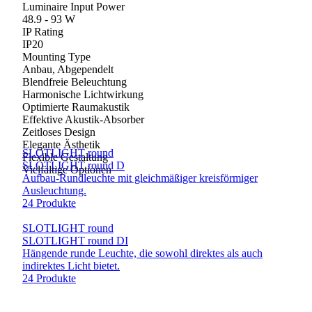
Luminaire Input Power
48.9 - 93 W
IP Rating
IP20
Mounting Type
Anbau, Abgependelt
Blendfreie Beleuchtung
Harmonische Lichtwirkung
Optimierte Raumakustik
Effektive Akustik-Absorber
Zeitloses Design
Elegante Ästhetik
SLOTLIGHT round
Flexible Gestaltung
SLOTLIGHT round D
Vielfältige Optionen
Aufbau-Rundleuchte mit gleichmäßiger kreisförmiger
Ausleuchtung.
24 Produkte
SLOTLIGHT round
SLOTLIGHT round DI
Hängende runde Leuchte, die sowohl direktes als auch
indirektes Licht bietet.
24 Produkte