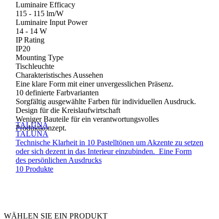
Luminaire Efficacy
115 - 115 lm/W
Luminaire Input Power
14 - 14 W
IP Rating
IP20
Mounting Type
Tischleuchte
Charakteristisches Aussehen
Eine klare Form mit einer unvergesslichen Präsenz.
10 definierte Farbvarianten
Sorgfältig ausgewählte Farben für individuellen Ausdruck.
Design für die Kreislaufwirtschaft
Weniger Bauteile für ein verantwortungsvolles
TALUNA
Produktkonzept.
TALUNA
Technische Klarheit in 10 Pastelltönen um Akzente zu setzen
oder sich dezent in das Interieur einzubinden. Eine Form
des persönlichen Ausdrucks
10 Produkte
WÄHLEN SIE EIN PRODUKT