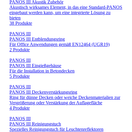
PANOS III Akustik Zubehör
Akustisch wirksames Element, in das eine Standard-PANOS
eingebaut werden kann, um eine integrierte Lösung zu
bieten
38 Produkte
PANOS III
PANOS III Entblendungsring
Für Office Anwendungen gemäß EN12464 (UGR19)
2 Produkte
PANOS III
PANOS III Eingießgehäuse
Für die Installation in Betondecken
5 Produkte
PANOS III
PANOS III Deckenverstärkungsring
Ring für dünne Decken oder weiche Deckenmaterialien zur
Vergrößerung oder Verstärkung der Auflagefläche
4 Produkte
PANOS III
PANOS III Reinigungstuch
Spezielles Reinigungstuch für Leuchtenreflektoren