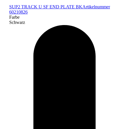
SUP2 TRACK U SF END PLATE BK
Artikelnummer
60210826
Farbe
Schwarz