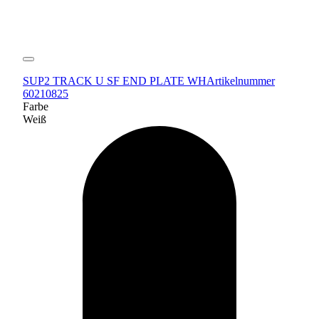
SUP2 TRACK U SF END PLATE WH
Artikelnummer
60210825
Farbe
Weiß