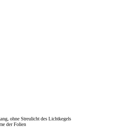
ng, ohne Streulicht des Lichtkegels
me der Folien