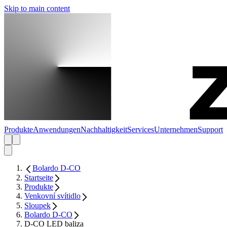
Skip to main content
Produkte
Anwendungen
Nachhaltigkeit
Services
Unternehmen
Support
Bolardo D-CO
Startseite
Produkte
Venkovní svítidlo
Sloupek
Bolardo D-CO
D-CO LED baliza