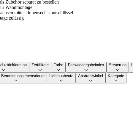
ls Zubehör separat zu bestellen
l für Wandmontage
achsen mittels Innensechskantschlüssel
tage zulässig
duktdeklaration
Zertifikate
Farbe
Farbwiedergabeindex
Steuerung
re Bemessungslebensdauer
Lichtausbeute
Abstrahlwinkel
Kategorie