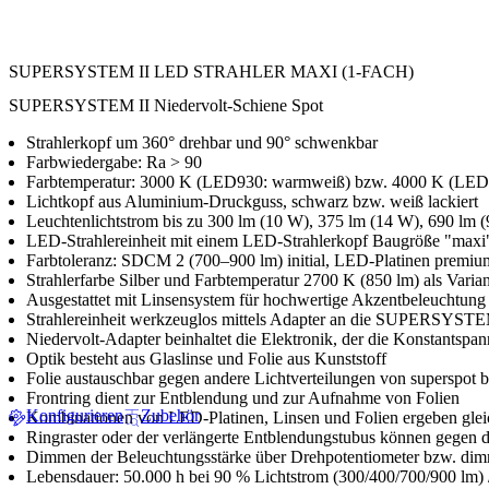
SUPERSYSTEM II LED STRAHLER MAXI (1-FACH)
SUPERSYSTEM II Niedervolt-Schiene Spot
Strahlerkopf um 360° drehbar und 90° schwenkbar
Farbwiedergabe: Ra > 90
Farbtemperatur: 3000 K (LED930: warmweiß) bzw. 4000 K (LED9
Lichtkopf aus Aluminium-Druckguss, schwarz bzw. weiß lackiert
Leuchtenlichtstrom bis zu 300 lm (10 W), 375 lm (14 W), 690 lm 
LED-Strahlereinheit mit einem LED-Strahlerkopf Baugröße "maxi
Farbtoleranz: SDCM 2 (700–900 lm) initial, LED-Platinen premiu
Strahlerfarbe Silber und Farbtemperatur 2700 K (850 lm) als Varia
Ausgestattet mit Linsensystem für hochwertige Akzentbeleuchtun
Strahlereinheit werkzeuglos mittels Adapter an die SUPERSYSTEM
Niedervolt-Adapter beinhaltet die Elektronik, der die Konstantspa
Optik besteht aus Glaslinse und Folie aus Kunststoff
Folie austauschbar gegen andere Lichtverteilungen von superspot b
Frontring dient zur Entblendung und zur Aufnahme von Folien
Konfigurieren
Zubehör
Kombinationen von LED-Platinen, Linsen und Folien ergeben gleic
Ringraster oder der verlängerte Entblendungstubus können gegen d
Dimmen der Beleuchtungsstärke über Drehpotentiometer bzw. dim
Lebensdauer: 50.000 h bei 90 % Lichtstrom (300/400/700/900 lm) 