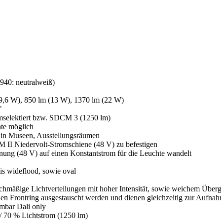
40: neutralweiß)
(9,6 W), 850 lm (13 W), 1370 lm (22 W)
"
mselektiert bzw. SDCM 3 (1250 lm)
nte möglich
g in Museen, Ausstellungsräumen
 II Niedervolt-Stromschiene (48 V) zu befestigen
nnung (48 V) auf einen Konstantstrom für die Leuchte wandelt
is wideflood, sowie oval
hmäßige Lichtverteilungen mit hoher Intensität, sowie weichem Überga
en Frontring ausgestauscht werden und dienen gleichzeitig zur Aufnah
mbar Dali only
/ 70 % Lichtstrom (1250 lm)