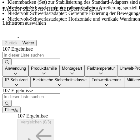
Klemmbacken (Set) zur Stabilisierung des Standard-Adapters sind a
Niedervolt-Schwerlastadapter mit zusätzlicher Arretierung speziel
PASSEN SIE ES AN IHRE BEDÜRFNISSE AN
Niedervolt-Schwerlastadapter: Getrennte Fixierung der Bewegungs
Niedervolt-Schwerlastadapter: Horizontale und vertikale Wandmon
Lichtstrom auswählen
-
Zurück
Weiter
107 Ergebnisse
Anwendung
Produktfamilie
Montageart
Farbtemperatur
Umwelt-Pro
IP-Schutzart
Elektrische Sicherheitsklasse
Farbwerttoleranz
Mittle
107 Ergebnisse
Filter
107 Ergebnisse
Vergleichen (0/3)