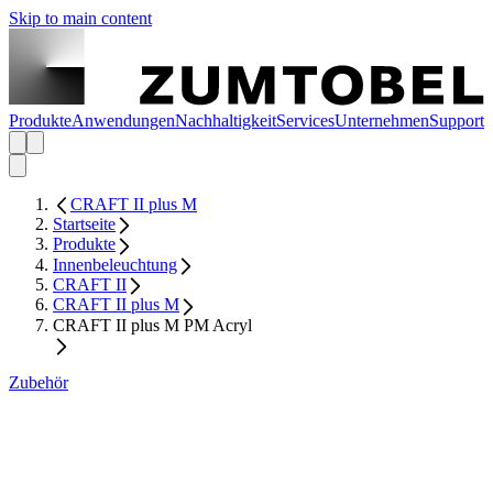
Skip to main content
Produkte
Anwendungen
Nachhaltigkeit
Services
Unternehmen
Support
CRAFT II plus M
Startseite
Produkte
Innenbeleuchtung
CRAFT II
CRAFT II plus M
CRAFT II plus M PM Acryl
Zubehör