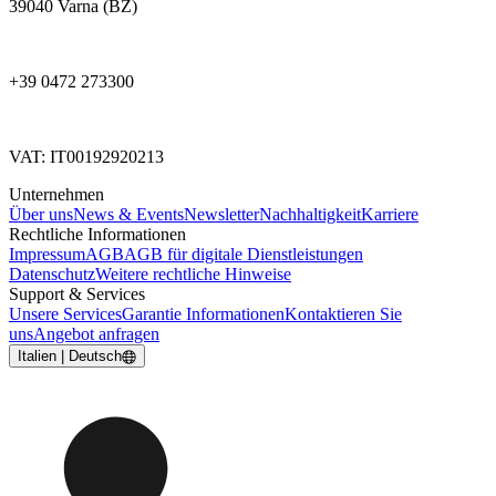
39040 Varna (BZ)
+39 0472 273300
VAT: IT00192920213
Unternehmen
Über uns
News & Events
Newsletter
Nachhaltigkeit
Karriere
Rechtliche Informationen
Impressum
AGB
AGB für digitale Dienstleistungen
Datenschutz
Weitere rechtliche Hinweise
Support & Services
Unsere Services
Garantie Informationen
Kontaktieren Sie
uns
Angebot anfragen
Italien | Deutsch