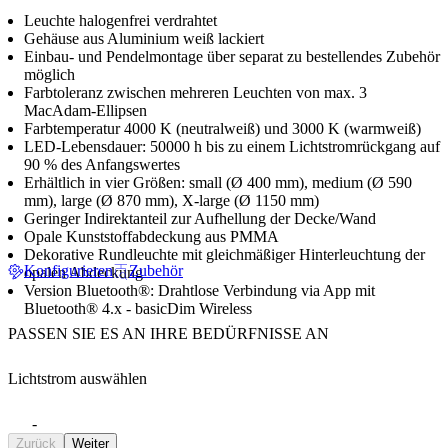
Leuchte halogenfrei verdrahtet
Gehäuse aus Aluminium weiß lackiert
Einbau- und Pendelmontage über separat zu bestellendes Zubehör
möglich
Farbtoleranz zwischen mehreren Leuchten von max. 3
MacAdam-Ellipsen
Farbtemperatur 4000 K (neutralweiß) und 3000 K (warmweiß)
LED-Lebensdauer: 50000 h bis zu einem Lichtstromrückgang auf
90 % des Anfangswertes
Erhältlich in vier Größen: small (Ø 400 mm), medium (Ø 590
mm), large (Ø 870 mm), X-large (Ø 1150 mm)
Geringer Indirektanteil zur Aufhellung der Decke/Wand
Opale Kunststoffabdeckung aus PMMA
Dekorative Rundleuchte mit gleichmäßiger Hinterleuchtung der
Konfigurieren
Zubehör
opalen Abdeckung
Version Bluetooth®: Drahtlose Verbindung via App mit
Bluetooth® 4.x - basicDim Wireless
PASSEN SIE ES AN IHRE BEDÜRFNISSE AN
Lichtstrom auswählen
-
Zurück
Weiter