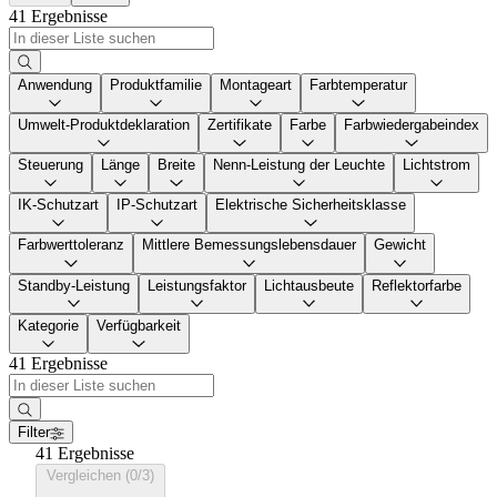
41 Ergebnisse
Anwendung
Produktfamilie
Montageart
Farbtemperatur
Umwelt-Produktdeklaration
Zertifikate
Farbe
Farbwiedergabeindex
Steuerung
Länge
Breite
Nenn-Leistung der Leuchte
Lichtstrom
IK-Schutzart
IP-Schutzart
Elektrische Sicherheitsklasse
Farbwerttoleranz
Mittlere Bemessungslebensdauer
Gewicht
Standby-Leistung
Leistungsfaktor
Lichtausbeute
Reflektorfarbe
Kategorie
Verfügbarkeit
41 Ergebnisse
Filter
41 Ergebnisse
Vergleichen (0/3)