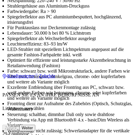
Netzspannung: 220–240 V / 50/60 Hz
Strahlergehäuse aus Aluminium-Druckguss
Farbwiedergabe: Ra > 90
Spiegelreflektor aus PC aluminiumbesputtert, hochglänzend,
irisierungsfrei
Für Punktauslass nur Deckenmontage zulässig
Lebensdauer: 50.000 h bei 80 % Lichtstrom
Spiegelreflektor als Wechselreflektor ausgelegt
Leuchteneffizienz: 83–93 lm/W
LED-Strahler mit speziellem Lichtspektrum angepasst auf die
gesamte Fashion-Farbpalette inkl. weiß
Optimiert für effiziente und leistungsstarke Akzentbeleuchtung in
Retailanwendung (Fashion)
Farbe: schwarz bzw. weiß Mikrostrukturlack, andere Farben wie
Konfigurieren
Zubehör
silber matt, betongrau, dunkelgrau, chrome- oder kupferfarben
und weitere als Variante möglich
Exzellente Entblendung über Frontring aus PC, schwarz bzw.
weiß andere Farben wie betongrau, chrome- oder kupferfarben
PASSEN SIE ES AN IHRE BEDÜRFNISSE AN
und weitere als Variante möglich
Frontring dient zur Aufnahme des Zubehörs (Optisch, Schutzglas,
Lichtstrom auswählen
Wabenraster)
Steuerung: schaltbar, dimmbar Dali only sowie drahtlose
Verbindung via App mit Bluetooth® 4.x - basicDim Wireless als
-
Variante
Zurück
Weiter
Wandmontage nicht zulässig; Schwerlastadapter für die vertikale
29 Ergebnisse