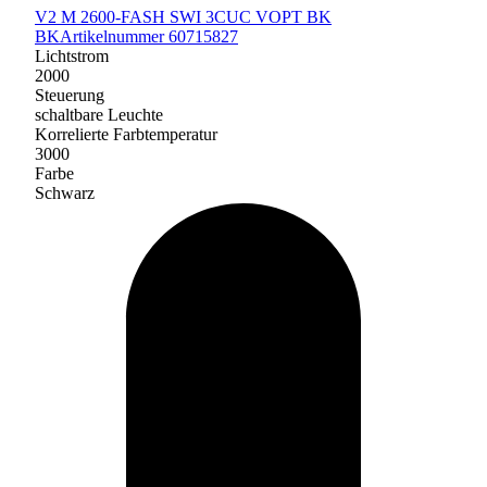
V2 M 2600-FASH SWI 3CUC VOPT BK
BK
Artikelnummer 60715827
Lichtstrom
2000
Steuerung
schaltbare Leuchte
Korrelierte Farbtemperatur
3000
Farbe
Schwarz