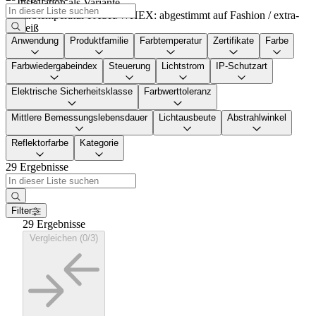
Installation als Variante
Farbtemperatur FASH/WHEX: abgestimmt auf Fashion / extra-
weiß
3 Phasen LED-Strahler mit Konverter im Strahlergehäuse
Anwendung
Produktfamilie
Farbtemperatur
Zertifikate
Farbe
integriert
Leuchtenlichtstrom: 2100-3900 lm
Farbwiedergabeindex
Steuerung
Lichtstrom
IP-Schutzart
Strahler um 360°, 337° drehbar und 90° schwenkbar
Elektrische Sicherheitsklasse
Farbwerttoleranz
Mittlere Bemessungslebensdauer
Lichtausbeute
Abstrahlwinkel
Reflektorfarbe
Kategorie
29 Ergebnisse
Filter
29 Ergebnisse
Vergleichen (0/3)