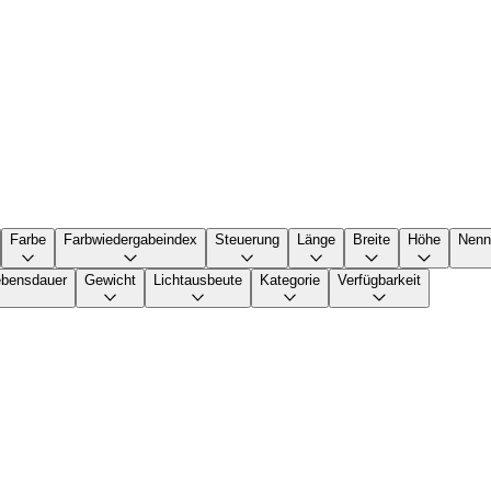
Farbe
Farbwiedergabeindex
Steuerung
Länge
Breite
Höhe
Nenn
ebensdauer
Gewicht
Lichtausbeute
Kategorie
Verfügbarkeit