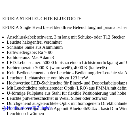
EPURIA STEHLEUCHTE BLUETOOTH
EPURIA Single Head bietet blendfreie Beleuchtung mit prismatischer O
Anschlusskabel: schwarz, 3 m lang mit Schuko- oder T12 Stecker
Leuchte halogenfrei verdrahtet
Schlanke Säule aus Aluminium
Farbwiedergabe: Ra > 90
Farbtoleranz: MacAdam 3
LED-Lebensdauer: 50000 h bis zu einem Lichtstromrückgang auf 
Farbtemperatur 3000 K (warmweiß), 4000 K (kaltweiß)
Kein Bedienelement an der Leuchte - Bedienung der Leuchte via 
Leuchten Lichtausbeute von bis zu 123 lm/W
Hochwertige LED-Stehleuchte für Einzel- und Doppelarbeitsplatz m
Mit Leuchtdichte reduzierender Optik (LRO) aus PMMA mit defin
U-förmige Fußplatte aus Stahl für flexible Positionierung und hohe
Leuchte pulverbeschichtet in Weiß, Silber oder Schwarz
Durchgehend ausgeleuchtete Optik mit homogenem Direktlichtanteil
Konfigurieren
Zubehör
Drahtlose Verbindung via App mit Bluetooth® 4.x - basicDim Wire
Leuchtenschwärmen