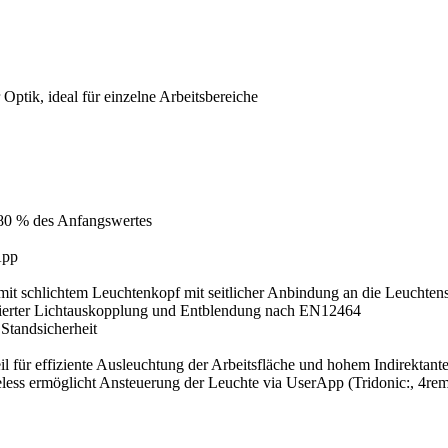
ptik, ideal für einzelne Arbeitsbereiche
80 % des Anfangswertes
App
it schlichtem Leuchtenkopf mit seitlicher Anbindung an die Leuchten
ierter Lichtauskopplung und Entblendung nach EN12464
 Standsicherheit
 für effiziente Ausleuchtung der Arbeitsfläche und hohem Indirektant
less ermöglicht Ansteuerung der Leuchte via UserApp (Tridonic:, 4rem