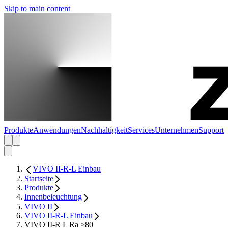
Skip to main content
Produkte
Anwendungen
Nachhaltigkeit
Services
Unternehmen
Support
VIVO II-R-L Einbau
Startseite
Produkte
Innenbeleuchtung
VIVO II
VIVO II-R-L Einbau
VIVO II-R L Ra >80