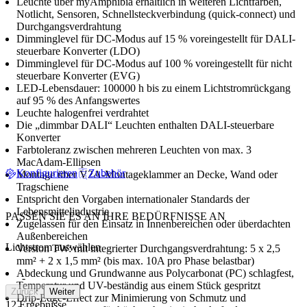
Leuchte über myAmphibia erhältlich in weiteren Lichtfarben,
Notlicht, Sensoren, Schnellsteckverbindung (quick-connect) und
Durchgangsverdrahtung
Dimminglevel für DC-Modus auf 15 % voreingestellt für DALI-
steuerbare Konverter (LDO)
Dimminglevel für DC-Modus auf 100 % voreingestellt für nicht
steuerbare Konverter (EVG)
LED-Lebensdauer: 100000 h bis zu einem Lichtstromrückgang
auf 95 % des Anfangswertes
Leuchte halogenfrei verdrahtet
Die „dimmbar DALI“ Leuchten enthalten DALI-steuerbare
Konverter
Farbtoleranz zwischen mehreren Leuchten von max. 3
MacAdam-Ellipsen
Konfigurieren
Zubehör
Montage über V2A-Montageklammer an Decke, Wand oder
Tragschiene
Entspricht den Vorgaben internationaler Standards der
Lebensmittelindustrie
PASSEN SIE ES AN IHRE BEDÜRFNISSE AN
Zugelassen für den Einsatz in Innenbereichen oder überdachten
Außenbereichen
Lichtstrom auswählen
Version TW: mit integrierter Durchgangsverdrahtung: 5 x 2,5
mm² + 2 x 1,5 mm² (bis max. 10A pro Phase belastbar)
Abdeckung und Grundwanne aus Polycarbonat (PC) schlagfest,
-
Temperatur und UV-beständig aus einem Stück gespritzt
Zurück
Weiter
Drip-Edge-Effect zur Minimierung von Schmutz und
12 Ergebnisse