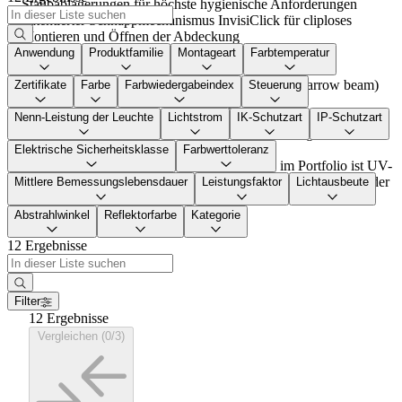
Staubablagerungen für höchste hygienische Anforderungen
Patentierter Schnappmechanismus InvisiClick für cliploses
Montieren und Öffnen der Abdeckung
LED-Feuchtraumwannenleuchte in Schutzart IP66
Anwendung
Produktfamilie
Montageart
Farbtemperatur
Designed für BESA Box
Symmetrisch abstrahlende Leuchte tiefstrahlend (narrow beam)
Zertifikate
Farbe
Farbwiedergabeindex
Steuerung
TRIDONIC smart Switch Bewegungssensor mit
Mikrowellentechnology
Nenn-Leistung der Leuchte
Lichtstrom
IK-Schutzart
IP-Schutzart
Version mit Funkfrequenz für drahtlose Verbindung und
Gruppierung der Leuchten
Elektrische Sicherheitsklasse
Farbwerttoleranz
Die mechanisch widerstandsfähigste Leuchte im Portfolio ist UV-
stabilisiert, schlagzäh und chemisch gegen Alkohol, Ethanol oder
Mittlere Bemessungslebensdauer
Leistungsfaktor
Lichtausbeute
Wasserstoffperoxid resistent
Abstrahlwinkel
Reflektorfarbe
Kategorie
12 Ergebnisse
Filter
12 Ergebnisse
Vergleichen (0/3)