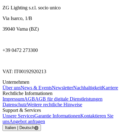
ZG Lighting s.r.l. socio unico
Via Isarco, 1/B
39040 Varna (BZ)
+39 0472 273300
VAT: IT00192920213
Unternehmen
Über uns
News & Events
Newsletter
Nachhaltigkeit
Karriere
Rechtliche Informationen
Impressum
AGB
AGB für digitale Dienstleistungen
Datenschutz
Weitere rechtliche Hinweise
Support & Services
Unsere Services
Garantie Informationen
Kontaktieren Sie
uns
Angebot anfragen
Italien | Deutsch