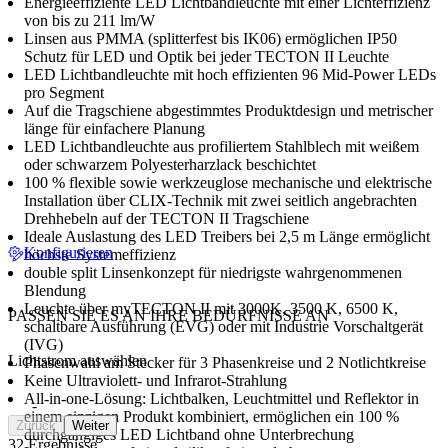
Energieeffiziente LED Lichtbandleuchte mit einer Lichteffizienz
von bis zu 211 lm/W
Linsen aus PMMA (splitterfest bis IK06) ermöglichen IP50
Schutz für LED und Optik bei jeder TECTON II Leuchte
LED Lichtbandleuchte mit hoch effizienten 96 Mid-Power LEDs
pro Segment
Auf die Tragschiene abgestimmtes Produktdesign und metrischer
länge für einfachere Planung
LED Lichtbandleuchte aus profiliertem Stahlblech mit weißem
oder schwarzem Polyesterharzlack beschichtet
100 % flexible sowie werkzeuglose mechanische und elektrische
Installation über CLIX-Technik mit zwei seitlich angebrachten
Drehhebeln auf der TECTON II Tragschiene
Ideale Auslastung des LED Treibers bei 2,5 m Länge ermöglicht
Konfigurieren
höchste Systemeffizienz
double split Linsenkonzept für niedrigste wahrgenommenen
Blendung
Leuchte über myTECTON II mit 3000K, 3500 K, 6500 K,
PASSEN SIE ES AN IHRE BEDÜRFNISSE AN
schaltbare Ausführung (EVG) oder mit Industrie Vorschaltgerät
(IVG)
Lichtstrom auswählen
Phasenwahl am Stecker für 3 Phasenkreise und 2 Notlichtkreise
Keine Ultraviolett- und Infrarot-Strahlung
All-in-one-Lösung: Lichtbalken, Leuchtmittel und Reflektor in
-
einem einzigen Produkt kombiniert, ermöglichen ein 100 %
Zurück
Weiter
durchgängiges LED Lichtband ohne Unterbrechung
32 Ergebnisse