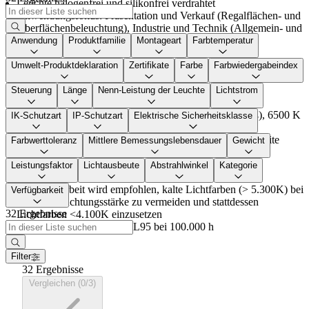
Leuchte halogenfrei und silikonfrei verdrahtet
Anwendungsfokus: Präsentation und Verkauf (Regalflächen- und
Oberflächenbeleuchtung), Industrie und Technik (Allgemein- und
Arbeitsplatzbeleuchtung)
Anwendung
Produktfamilie
Montageart
Farbtemperatur
Dimminglevel für DC-Modus auf 15 % voreingestellt
Dimmbare LED Leuchte ist Switch Dim tauglich
Umwelt-Produktdeklaration
Zertifikate
Farbe
Farbwiedergabeindex
Farbwiedergabe: Ra > 80 und Ra<90 in 3000 K, 3500 K, 4000 K
und 6500 K
Steuerung
Länge
Nenn-Leistung der Leuchte
Lichtstrom
Farbtemperatur: 3000 K (LED830: warmweiß), 3500 K
(LED835: neutralweiß), 4000 K (LED840: neutralweiß), 6500 K
IK-Schutzart
IP-Schutzart
Elektrische Sicherheitsklasse
(LED865: kaltweiß)
Für Beleuchtung von Regalflächen und Gängen, mittelbreite
Farbwerttoleranz
Mittlere Bemessungslebensdauer
Gewicht
Lichtverteilung
Farbtoleranz zwischen mehreren Leuchten von max. 2
Leistungsfaktor
Lichtausbeute
Abstrahlwinkel
Kategorie
MacAdam-Ellipsen
Für Nachtarbeit wird empfohlen, kalte Lichtfarben (> 5.300K) bei
Verfügbarkeit
hoher Beleuchtungsstärke zu vermeiden und stattdessen
32 Ergebnisse
Lichtfarben <4.100K einzusetzen
LED Lebensdauer: Bis zu L95 bei 100.000 h
Filter
32 Ergebnisse
Vergleichen (0/3)