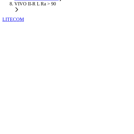
VIVO II-R L Ra > 90
LITECOM