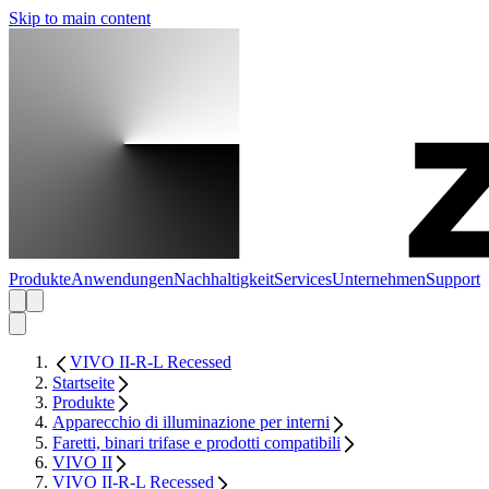
Skip to main content
Produkte
Anwendungen
Nachhaltigkeit
Services
Unternehmen
Support
VIVO II-R-L Recessed
Startseite
Produkte
Apparecchio di illuminazione per interni
Faretti, binari trifase e prodotti compatibili
VIVO II
VIVO II-R-L Recessed