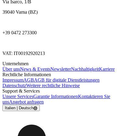
Via Isarco, 1/B
39040 Varna (BZ)
+39 0472 273300
VAT: IT00192920213
Unternehmen
Über uns
News & Events
Newsletter
Nachhaltigkeit
Karriere
Rechtliche Informationen
Impressum
AGB
AGB für digitale Dienstleistungen
Datenschutz
Weitere rechtliche Hinweise
Support & Services
Unsere Services
Garantie Informationen
Kontaktieren Sie
uns
Angebot anfragen
Italien | Deutsch